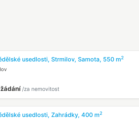
2
dělské usedlosti, Strmilov, Samota, 550 m
lov
yžádání
/za nemovitost
2
dělské usedlosti, Zahrádky, 400 m