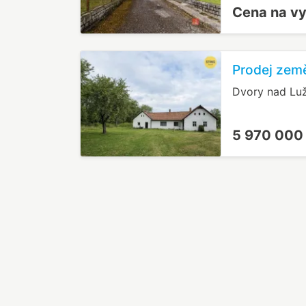
Cena na v
Prodej země
Dvory nad Luž
5 970 000