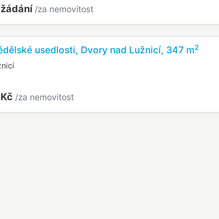
yžádání
/za nemovitost
2
dělské usedlosti, Dvory nad Lužnicí, 347 m
nicí
 Kč
/za nemovitost