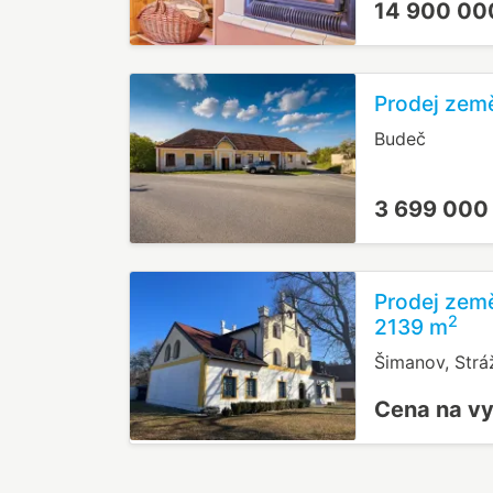
14 900 00
Prodej země
Budeč
3 699 000
Prodej země
2
2139 m
Šimanov, Strá
Cena na v