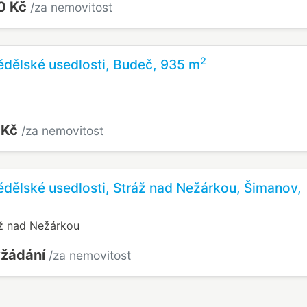
0 Kč
/za nemovitost
2
dělské usedlosti, Budeč, 935 m
 Kč
/za nemovitost
dělské usedlosti, Stráž nad Nežárkou, Šimanov,
ž nad Nežárkou
yžádání
/za nemovitost