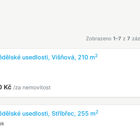
Zobrazeno
1-7
z
7
záz
2
dělské usedlosti, Višňová, 210 m
0 Kč
/za nemovitost
2
dělské usedlosti, Stříbřec, 255 m
ek