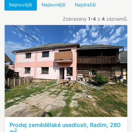
Nejnovější
Nejlevnější
Nejdražší
Zobrazeny
1-4
z
4
záznamů.
Prodej zemědělské usedlosti, Radim, 280
2
m