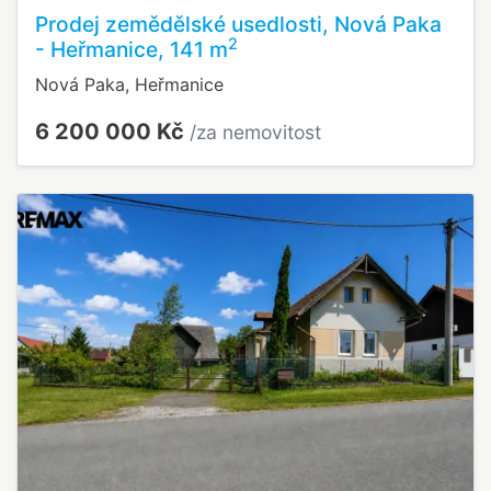
Prodej zemědělské usedlosti, Nová Paka
2
- Heřmanice, 141 m
Nová Paka, Heřmanice
6 200 000 Kč
/za nemovitost