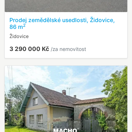
Prodej zemědělské usedlosti, Židovice,
2
86 m
Židovice
3 290 000 Kč
/za nemovitost