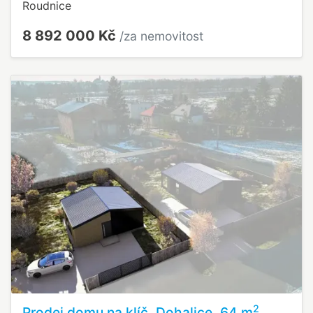
Roudnice
8 892 000 Kč
/za nemovitost
2
Prodej domu na klíč, Dohalice, 64 m