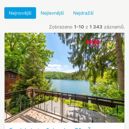
Nejnovější
Nejlevnější
Nejdražší
Zobrazeno
1-10
z
1 343
záznamů.
2