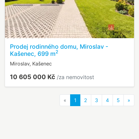
Prodej rodinného domu, Miroslav -
2
Kašenec, 699 m
Miroslav, Kašenec
10 605 000 Kč
/za nemovitost
Previous
Nex
«
1
2
3
4
5
»