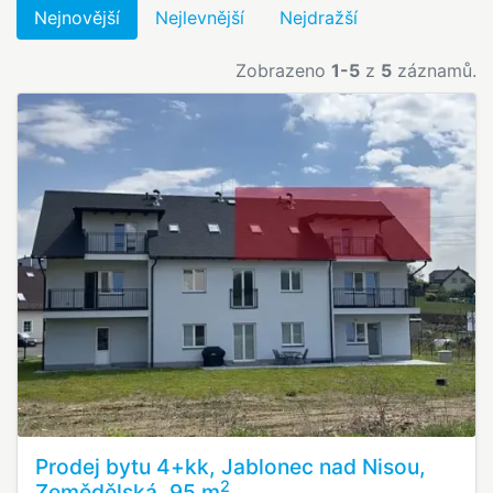
Nejnovější
Nejlevnější
Nejdražší
Zobrazeno
1-5
z
5
záznamů.
Prodej bytu 4+kk, Jablonec nad Nisou,
2
Zemědělská, 95 m