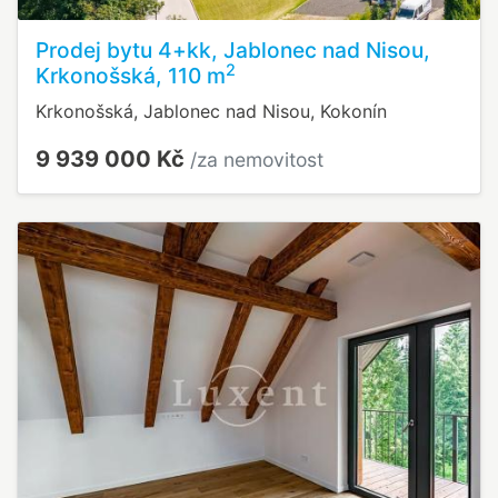
Prodej bytu 4+kk, Jablonec nad Nisou,
2
Krkonošská, 110 m
Krkonošská, Jablonec nad Nisou, Kokonín
9 939 000 Kč
/za nemovitost