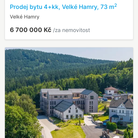
2
Prodej bytu 4+kk, Velké Hamry, 73 m
Velké Hamry
6 700 000 Kč
/za nemovitost