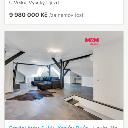
U Vršku, Vysoký Újezd
9 980 000 Kč
/za nemovitost
Prodej bytu 4+kk, Králův Dvůr - Levín, Na