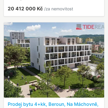
20 412 000 Kč
/za nemovitost
Prodej bytu 4+kk, Beroun, Na Máchovně,