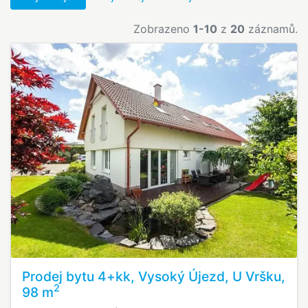
Zobrazeno
1-10
z
20
záznamů.
Prodej bytu 4+kk, Vysoký Újezd, U Vršku,
2
98 m