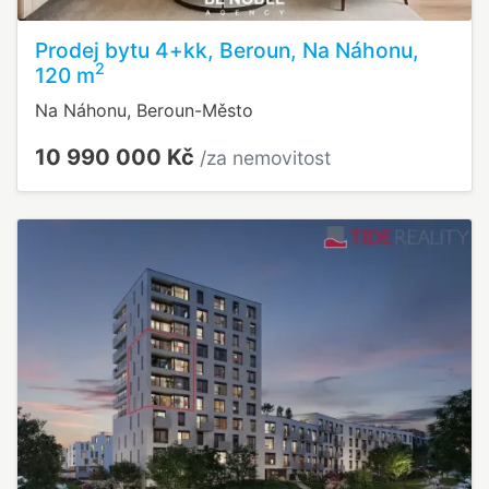
Prodej bytu 4+kk, Beroun, Na Náhonu,
2
120 m
Na Náhonu, Beroun-Město
10 990 000 Kč
/za nemovitost