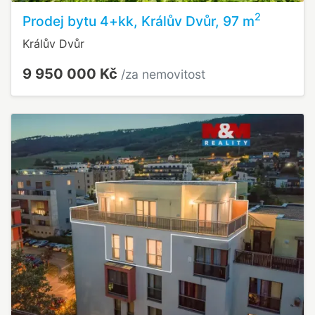
2
Prodej bytu 4+kk, Králův Dvůr, 97 m
Králův Dvůr
9 950 000 Kč
/za nemovitost