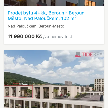
Prodej bytu 4+kk, Beroun - Beroun-
2
Město, Nad Paloučkem, 102 m
Nad Paloučkem, Beroun-Město
11 990 000 Kč
/za nemovitost