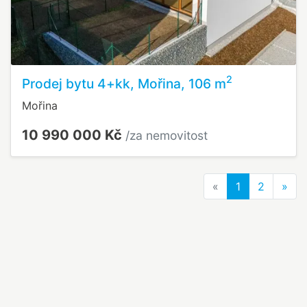
2
Prodej bytu 4+kk, Mořina, 106 m
Mořina
10 990 000 Kč
/za nemovitost
Previous
Nex
«
1
2
»