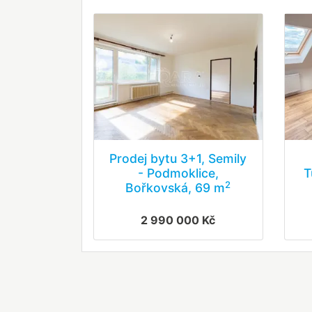
Prodej bytu 3+1, Semily
- Podmoklice,
T
2
Bořkovská, 69 m
2 990 000 Kč