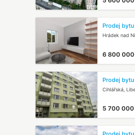
5 600 000
Prodej bytu
Hrádek nad Ni
6 800 000
Prodej bytu
Cihlářská, Lib
5 700 000
Prodej bytu