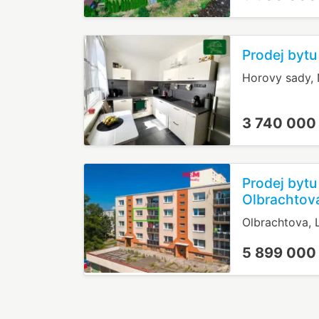
Prodej bytu
Horovy sady,
3 740 000
Prodej bytu
Olbrachtov
Olbrachtova, 
5 899 000