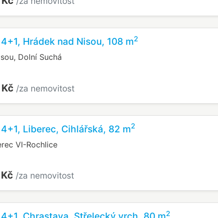
 Kč
/za nemovitost
2
 4+1, Hrádek nad Nisou, 108 m
sou, Dolní Suchá
 Kč
/za nemovitost
2
 4+1, Liberec, Cihlářská, 82 m
erec VI-Rochlice
 Kč
/za nemovitost
2
 4+1, Chrastava, Střelecký vrch, 80 m