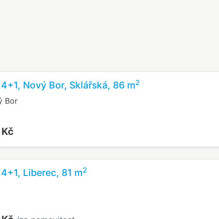
2
 4+1, Nový Bor, Sklářská, 86 m
ý Bor
 Kč
2
 4+1, Liberec, 81 m