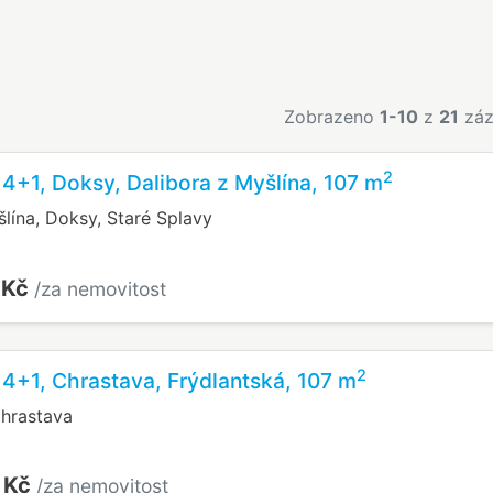
Zobrazeno
1-10
z
21
záz
2
 4+1, Doksy, Dalibora z Myšlína, 107 m
lína, Doksy, Staré Splavy
 Kč
/za nemovitost
2
 4+1, Chrastava, Frýdlantská, 107 m
Chrastava
 Kč
/za nemovitost