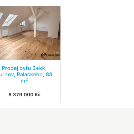
Prodej bytu 3+kk,
urnov, Palackého, 88
2
m
8 379 000 Kč