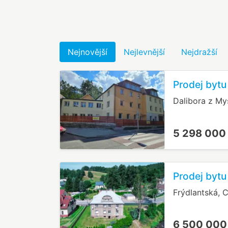
Nejnovější
Nejlevnější
Nejdražší
Prodej bytu
Dalibora z Myš
5 298 000
Prodej bytu
Frýdlantská, 
6 500 000