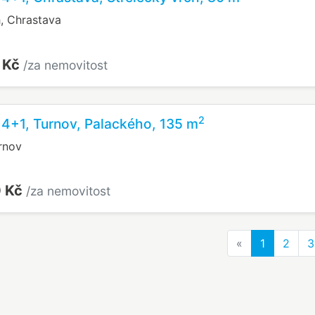
h, Chrastava
 Kč
/za nemovitost
2
 4+1, Turnov, Palackého, 135 m
rnov
0 Kč
/za nemovitost
Previous
«
1
2
3