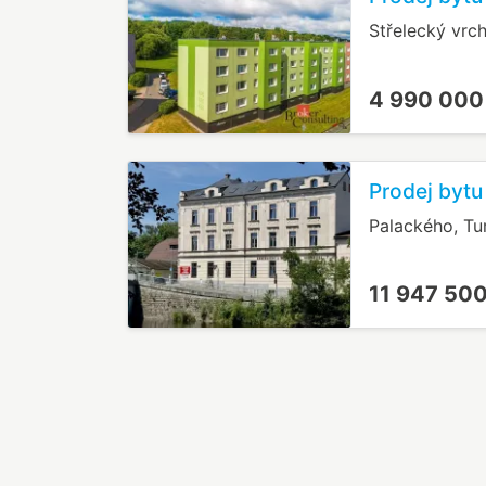
Střelecký vrc
4 990 000
Prodej bytu
Palackého, Tu
11 947 50