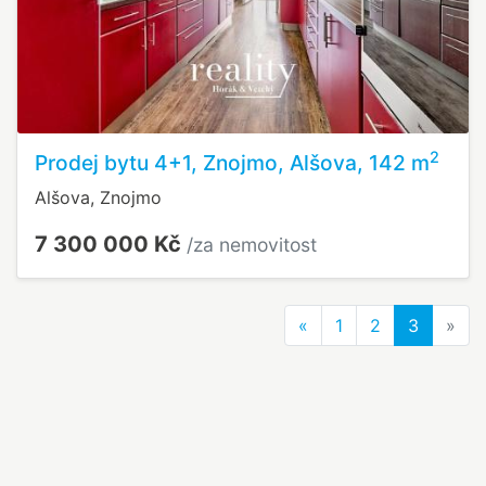
2
Prodej bytu 4+1, Znojmo, Alšova, 142 m
Alšova, Znojmo
7 300 000 Kč
/za nemovitost
Previous
Nex
«
1
2
3
»