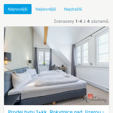
Nejnovější
Nejlevnější
Nejdražší
Zobrazeny
1-4
z
4
záznamů.
Prodej bytu 1+kk, Rokytnice nad Jizerou -