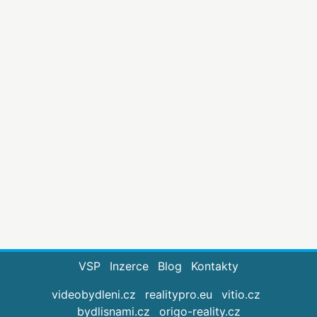
VSP
Inzerce
Blog
Kontakty
videobydleni.cz
realitypro.eu
vitio.cz
bydlisnami.cz
origo-reality.cz