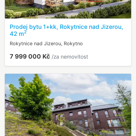
Prodej bytu 1+kk, Rokytnice nad Jizerou,
2
42 m
Rokytnice nad Jizerou, Rokytno
7 999 000 Kč
/za nemovitost