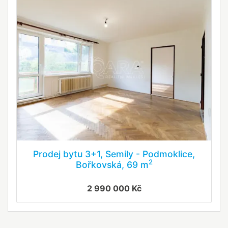
Prodej bytu 3+1, Semily - Podmoklice,
2
Bořkovská, 69 m
2 990 000 Kč