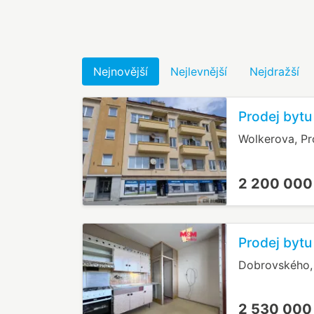
Nejnovější
Nejlevnější
Nejdražší
Prodej bytu
Wolkerova, Pr
2 200 000
Prodej bytu
Dobrovského, 
2 530 000