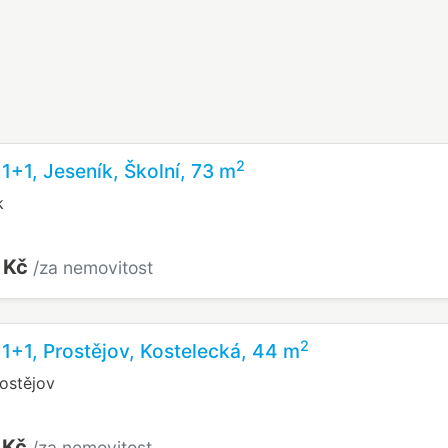
2
 1+1, Jeseník, Školní, 73 m
k
 Kč
/za nemovitost
2
 1+1, Prostějov, Kostelecká, 44 m
rostějov
 Kč
/za nemovitost