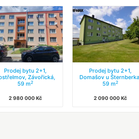
Prodej bytu 2+1,
Prodej bytu 2+1,
ostřelmov, Závořická,
Domašov u Šternberka
2
2
59 m
59 m
2 980 000 Kč
2 090 000 Kč