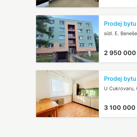
Prodej bytu 
sídl. E. Beneš
2 950 000
Prodej bytu
U Cukrovaru, 
3 100 000