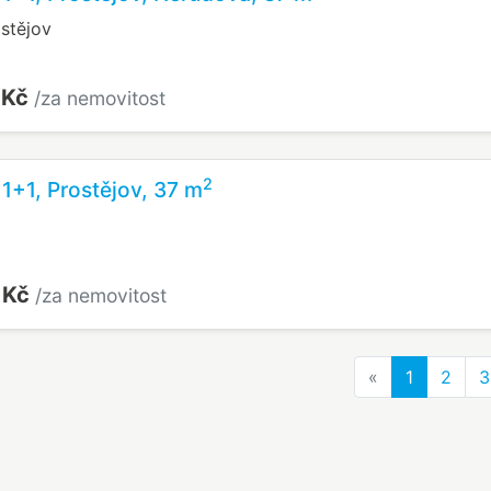
stějov
 Kč
/za nemovitost
2
 1+1, Prostějov, 37 m
 Kč
/za nemovitost
Previous
«
1
2
3