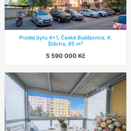
Prodej bytu 4+1, České Budějovice, K.
2
Štěcha, 85 m
5 590 000 Kč