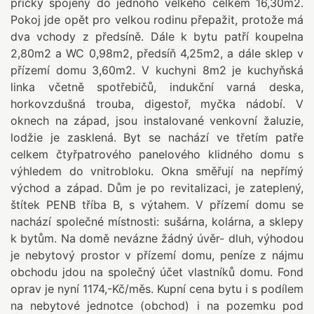
příčky spojeny do jednoho velkého celkem 16,30m2.
Pokoj jde opět pro velkou rodinu přepažit, protože má
dva vchody z předsíně. Dále k bytu patří koupelna
2,80m2 a WC 0,98m2, předsíň 4,25m2, a dále sklep v
přízemí domu 3,60m2. V kuchyni 8m2 je kuchyňská
linka včetně spotřebičů, indukční varná deska,
horkovzdušná trouba, digestoř, myčka nádobí. V
oknech na západ, jsou instalované venkovní žaluzie,
lodžie je zasklená. Byt se nachází ve třetím patře
celkem čtyřpatrového panelového klidného domu s
výhledem do vnitrobloku. Okna směřují na nepřímý
východ a západ. Dům je po revitalizaci, je zateplený,
štítek PENB tříba B, s výtahem. V přízemí domu se
nachází společné místnosti: sušárna, kolárna, a sklepy
k bytům. Na domě nevázne žádný úvěr- dluh, výhodou
je nebytový prostor v přízemí domu, peníze z nájmu
obchodu jdou na společný účet vlastníků domu. Fond
oprav je nyní 1174,-Kč/měs. Kupní cena bytu i s podílem
na nebytové jednotce (obchod) i na pozemku pod