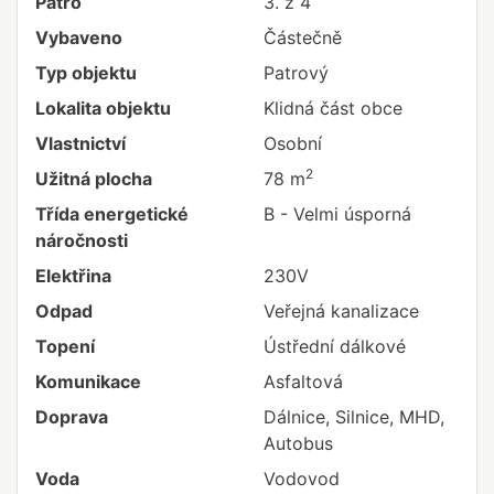
Patro
3. z 4
Vybaveno
Částečně
Typ objektu
Patrový
Lokalita objektu
Klidná část obce
Vlastnictví
Osobní
2
Užitná plocha
78 m
Třída energetické
B - Velmi úsporná
náročnosti
Elektřina
230V
Odpad
Veřejná kanalizace
Topení
Ústřední dálkové
Komunikace
Asfaltová
Doprava
Dálnice, Silnice, MHD,
Autobus
Voda
Vodovod