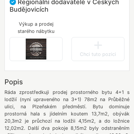
Regionální dodavatelé v Českých
Budějovicích
Výkup a prodej
starého nábytku
Chci tuto pozici
Popis
Ráda zprostředkuji prodej prostorného bytu 4+1 s
lodžií (nyní upraveného na 3+1) 78m2 na Průběžné
ulici, na Plzeňském předměstí. Bytu dominuje
prostorná hala s jídelním koutem 13,7m2, obývák
20,3m2 je průchozí na lodžii 4,15m2, a do ložnice
12,02m2. Další dva pokoje 8,15m2 byly odstraněním