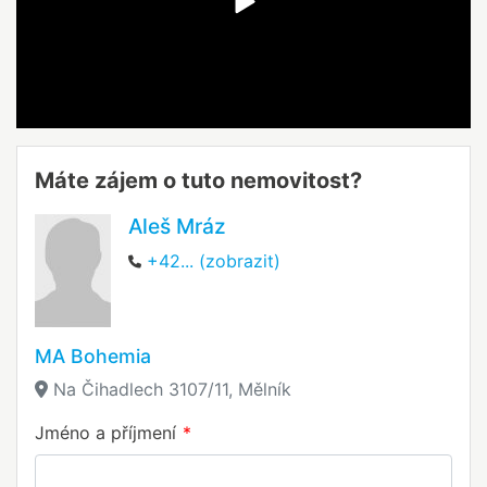
Máte zájem o tuto nemovitost?
Aleš Mráz
+42... (zobrazit)
MA Bohemia
Na Čihadlech 3107/11, Mělník
Jméno a příjmení