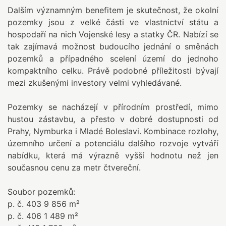
Dalším významným benefitem je skutečnost, že okolní
pozemky jsou z velké části ve vlastnictví státu a
hospodaří na nich Vojenské lesy a statky ČR. Nabízí se
tak zajímavá možnost budoucího jednání o směnách
pozemků a případného scelení území do jednoho
kompaktního celku. Právě podobné příležitosti bývají
mezi zkušenými investory velmi vyhledávané.
Pozemky se nacházejí v přírodním prostředí, mimo
hustou zástavbu, a přesto v dobré dostupnosti od
Prahy, Nymburka i Mladé Boleslavi. Kombinace rozlohy,
územního určení a potenciálu dalšího rozvoje vytváří
nabídku, která má výrazně vyšší hodnotu než jen
současnou cenu za metr čtvereční.
Soubor pozemků:
p. č. 403 9 856 m²
p. č. 406 1 489 m²