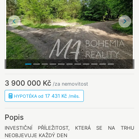
Předchozí
Další
3 900 000 Kč
/za nemovitost
17 431 Kč
HYPOTÉKA od
/měs.
Popis
INVESTIČNÍ PŘÍLEŽITOST, KTERÁ SE NA TRHU
NEOBJEVUJE KAŽDÝ DEN