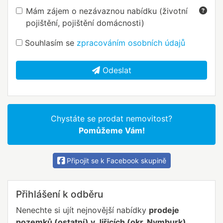
Mám zájem o nezávaznou nabídku (životní
pojištění, pojištění domácnosti)
Souhlasím se
zpracováním osobních údajů
Odeslat
Chystáte se prodat nemovitost?
Pomůžeme Vám!
Připojit se k Facebook skupině
Přihlášení k odběru
Nenechte si ujít nejnovější nabídky
prodeje
pozemků (ostatní) v Jiřicích (okr. Nymburk)
.