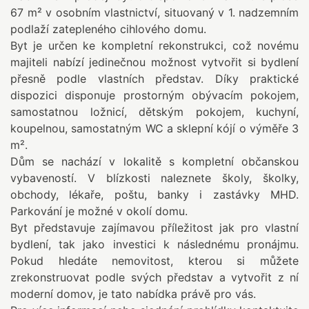
67 m² v osobním vlastnictví, situovaný v 1. nadzemním
podlaží zatepleného cihlového domu.
Byt je určen ke kompletní rekonstrukci, což novému
majiteli nabízí jedinečnou možnost vytvořit si bydlení
přesně podle vlastních představ. Díky praktické
dispozici disponuje prostorným obývacím pokojem,
samostatnou ložnicí, dětským pokojem, kuchyní,
koupelnou, samostatným WC a sklepní kójí o výměře 3
m².
Dům se nachází v lokalitě s kompletní občanskou
vybaveností. V blízkosti naleznete školy, školky,
obchody, lékaře, poštu, banky i zastávky MHD.
Parkování je možné v okolí domu.
Byt představuje zajímavou příležitost jak pro vlastní
bydlení, tak jako investici k následnému pronájmu.
Pokud hledáte nemovitost, kterou si můžete
zrekonstruovat podle svých představ a vytvořit z ní
moderní domov, je tato nabídka právě pro vás.