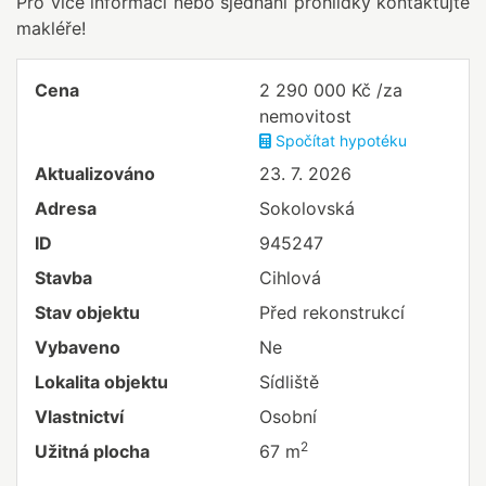
Pro více informací nebo sjednání prohlídky kontaktujte
makléře!
Cena
2 290 000 Kč /za
nemovitost
Spočítat hypotéku
Aktualizováno
23. 7. 2026
Adresa
Sokolovská
ID
945247
Stavba
Cihlová
Stav objektu
Před rekonstrukcí
Vybaveno
Ne
Lokalita objektu
Sídliště
Vlastnictví
Osobní
2
Užitná plocha
67 m