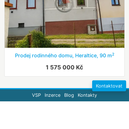
2
Prodej rodinného domu, Heraltice, 90 m
1 575 000 Kč
Kontaktovat
VSP
Inzerce
Blog
Kontakty
videobydleni.cz
realitypro.eu
vitio.cz
bydlisnami.cz
origo-reality.cz
© 2020 B3 Technology, s.r.o. Všechna práva vyhrazena.