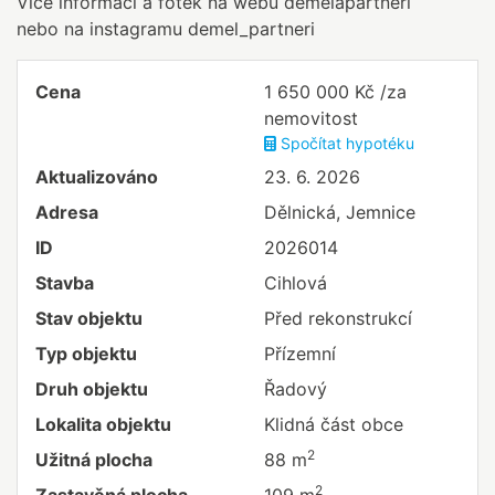
Více informací a fotek na webu demelapartneri
nebo na instagramu demel_partneri
Cena
1 650 000 Kč /za
nemovitost
Spočítat hypotéku
Aktualizováno
23. 6. 2026
Adresa
Dělnická, Jemnice
ID
2026014
Stavba
Cihlová
Stav objektu
Před rekonstrukcí
Typ objektu
Přízemní
Druh objektu
Řadový
Lokalita objektu
Klidná část obce
2
Užitná plocha
88 m
2