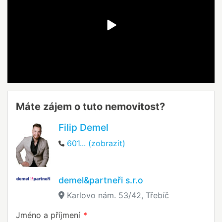
Máte zájem o tuto nemovitost?
Filip Demel
601... (zobrazit)
demel&partneři s.r.o
Karlovo nám. 53/42, Třebíč
Jméno a příjmení