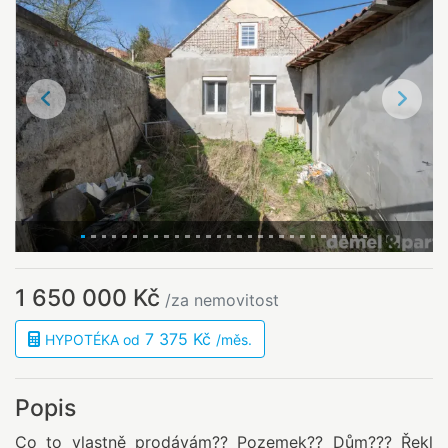
Předchozí
Další
1 650 000 Kč
/za nemovitost
7 375 Kč
HYPOTÉKA od
/měs.
Popis
Co to vlastně prodávám?? Pozemek?? Dům??? Řekl