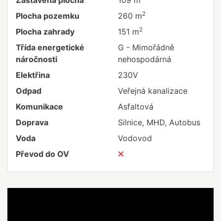
Zastavěná plocha
109 m
2
Plocha pozemku
260 m
2
Plocha zahrady
151 m
Třída energetické
G - Mimořádně
náročnosti
nehospodárná
Elektřina
230V
Odpad
Veřejná kanalizace
Komunikace
Asfaltová
Doprava
Silnice, MHD, Autobus
Voda
Vodovod
Převod do OV