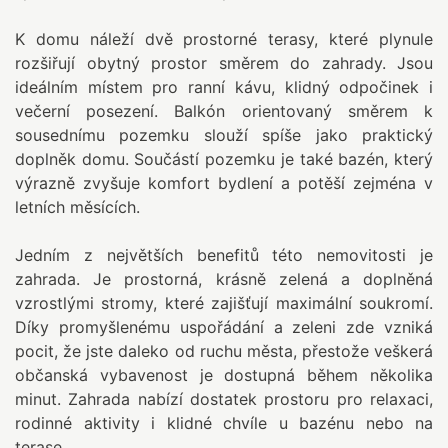
K domu náleží dvě prostorné terasy, které plynule
rozšiřují obytný prostor směrem do zahrady. Jsou
ideálním místem pro ranní kávu, klidný odpočinek i
večerní posezení. Balkón orientovaný směrem k
sousednímu pozemku slouží spíše jako praktický
doplněk domu. Součástí pozemku je také bazén, který
výrazně zvyšuje komfort bydlení a potěší zejména v
letních měsících.
Jedním z největších benefitů této nemovitosti je
zahrada. Je prostorná, krásně zelená a doplněná
vzrostlými stromy, které zajišťují maximální soukromí.
Díky promyšlenému uspořádání a zeleni zde vzniká
pocit, že jste daleko od ruchu města, přestože veškerá
občanská vybavenost je dostupná během několika
minut. Zahrada nabízí dostatek prostoru pro relaxaci,
rodinné aktivity i klidné chvíle u bazénu nebo na
terase.