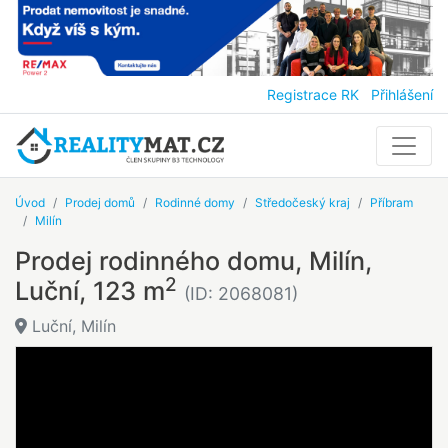
Registrace RK
Přihlášení
Úvod
Prodej domů
Rodinné domy
Středočeský kraj
Příbram
Milín
Prodej rodinného domu, Milín,
2
Luční, 123 m
(ID: 2068081)
Luční, Milín