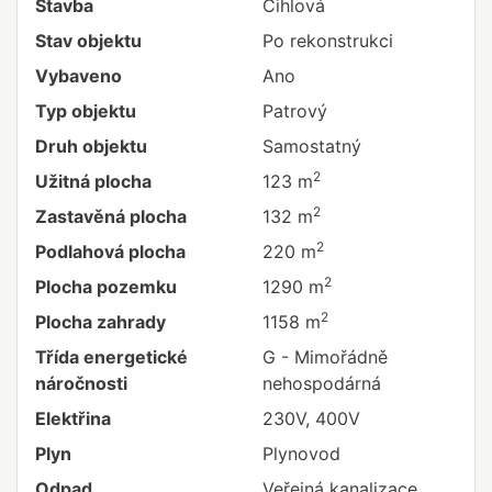
Stavba
Cihlová
Stav objektu
Po rekonstrukci
Vybaveno
Ano
Typ objektu
Patrový
Druh objektu
Samostatný
2
Užitná plocha
123 m
2
Zastavěná plocha
132 m
2
Podlahová plocha
220 m
2
Plocha pozemku
1290 m
2
Plocha zahrady
1158 m
Třída energetické
G - Mimořádně
náročnosti
nehospodárná
Elektřina
230V, 400V
Plyn
Plynovod
Odpad
Veřejná kanalizace