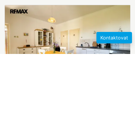
Kontaktovat
Prodej rodinného domu, Příbram - Příbram
2
IX, V Soudce, 141 m
9 600 000 Kč