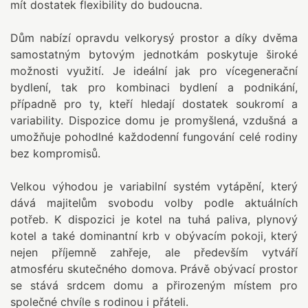
mít dostatek flexibility do budoucna.
Dům nabízí opravdu velkorysý prostor a díky dvěma
samostatným bytovým jednotkám poskytuje široké
možnosti využití. Je ideální jak pro vícegenerační
bydlení, tak pro kombinaci bydlení a podnikání,
případně pro ty, kteří hledají dostatek soukromí a
variability. Dispozice domu je promyšlená, vzdušná a
umožňuje pohodlné každodenní fungování celé rodiny
bez kompromisů.
Velkou výhodou je variabilní systém vytápění, který
dává majitelům svobodu volby podle aktuálních
potřeb. K dispozici je kotel na tuhá paliva, plynový
kotel a také dominantní krb v obývacím pokoji, který
nejen příjemně zahřeje, ale především vytváří
atmosféru skutečného domova. Právě obývací prostor
se stává srdcem domu a přirozeným místem pro
společné chvíle s rodinou i přáteli.