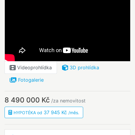
Videoprohlídka
3D prohlídka
Fotogalerie
8 490 000 Kč
/za nemovitost
37 945 Kč
HYPOTÉKA od
/měs.