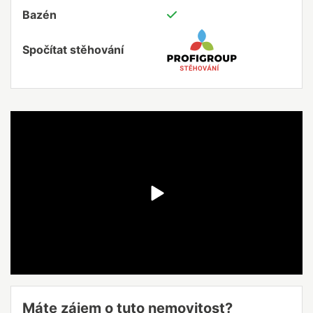
Bazén
Spočítat stěhování
Máte zájem o tuto nemovitost?