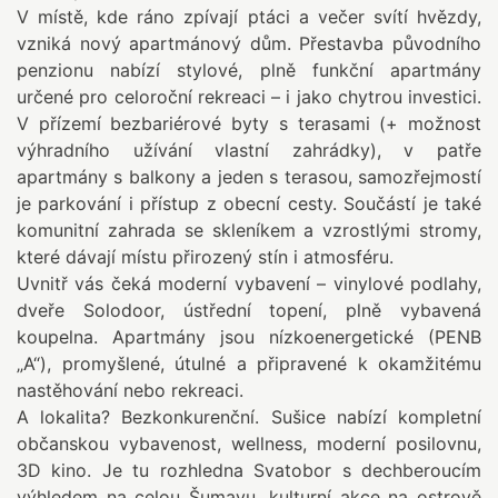
V místě, kde ráno zpívají ptáci a večer svítí hvězdy,
vzniká nový apartmánový dům. Přestavba původního
penzionu nabízí stylové, plně funkční apartmány
určené pro celoroční rekreaci – i jako chytrou investici.
V přízemí bezbariérové byty s terasami (+ možnost
výhradního užívání vlastní zahrádky), v patře
apartmány s balkony a jeden s terasou, samozřejmostí
je parkování i přístup z obecní cesty. Součástí je také
komunitní zahrada se skleníkem a vzrostlými stromy,
které dávají místu přirozený stín i atmosféru.
Uvnitř vás čeká moderní vybavení – vinylové podlahy,
dveře Solodoor, ústřední topení, plně vybavená
koupelna. Apartmány jsou nízkoenergetické (PENB
„A“), promyšlené, útulné a připravené k okamžitému
nastěhování nebo rekreaci.
A lokalita? Bezkonkurenční. Sušice nabízí kompletní
občanskou vybavenost, wellness, moderní posilovnu,
3D kino. Je tu rozhledna Svatobor s dechberoucím
výhledem na celou Šumavu, kulturní akce na ostrově