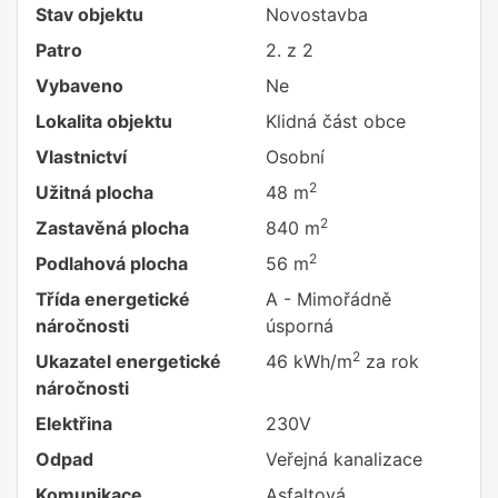
Stav objektu
Novostavba
Patro
2. z 2
Vybaveno
Ne
Lokalita objektu
Klidná část obce
Vlastnictví
Osobní
2
Užitná plocha
48 m
2
Zastavěná plocha
840 m
2
Podlahová plocha
56 m
Třída energetické
A - Mimořádně
náročnosti
úsporná
2
Ukazatel energetické
46 kWh/m
za rok
náročnosti
Elektřina
230V
Odpad
Veřejná kanalizace
Komunikace
Asfaltová