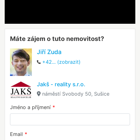
Máte zájem o tuto nemovitost?
Jiří Zuda
+42... (zobrazit)
Jakš - reality s.r.o.
náměstí Svobody 50, Sušice
Jméno a příjmení
Email