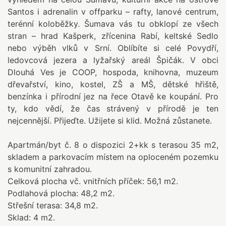
Santos i adrenalin v offparku – rafty, lanové centrum,
terénní koloběžky. Šumava vás tu obklopí ze všech
stran – hrad Kašperk, zřícenina Rabí, keltské Sedlo
nebo výběh vlků v Srní. Oblíbíte si celé Povydří,
ledovcová jezera a lyžařský areál Špičák. V obci
Dlouhá Ves je COOP, hospoda, knihovna, muzeum
dřevařství, kino, kostel, ZŠ a MŠ, dětské hřiště,
benzínka i přírodní jez na řece Otavě ke koupání. Pro
ty, kdo vědí, že čas strávený v přírodě je ten
nejcennější. Přijeďte. Užijete si klid. Možná zůstanete.
Apartmán/byt č. 8 o dispozici 2+kk s terasou 35 m2,
skladem a parkovacím místem na oploceném pozemku
s komunitní zahradou.
Celková plocha vč. vnitřních příček: 56,1 m2.
Podlahová plocha: 48,2 m2.
Střešní terasa: 34,8 m2.
Sklad: 4 m2.