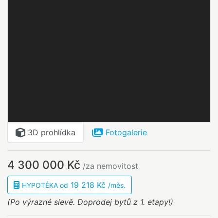
3D prohlídka
Fotogalerie
4 300 000 Kč
/za nemovitost
19 218 Kč
HYPOTÉKA od
/měs.
(Po výrazné slevě. Doprodej bytů z 1. etapy!)