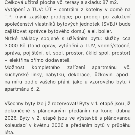
Celková užitná plocha vč. terasy a skladu: 87 m2.
Vytápění a TUV: ÚT – centrální z kotelny v domě na
T.P. (nyní zajišťuje prodejce; po prodeji po založení
společenství vlastníků bytových jednotek (SVBJ) bude
zajišťovat správce bytového domu) a el. boiler.
Nízké náklady spojené s užíváním bytu: služby cca
3.000 Kč (fond oprav, vytápění a TUV, vodné/stočné,
správa, pojištění, el. spol. prostor, úklid spol. prostor)
+ elektřina přímo dodavateli.
Možnost kompletního zařízení apartmánu vč.
kuchyňské linky, nábytku, dekorace, lůžkovin, apod..
na míru podle vašeho přání, jako u vzorového bytu /
apartmánu č. 2.
Všechny byty lze již rezervovat! Byty v 1. etapě jsou již
dokončené s plánovaným předáním na konci dubna
2026. Byty v 2. etapě jsou ve výstavbě s plánovanou
kolaudací v květnu 2026 a předáním bytů v průběhu
léta.