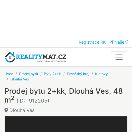
Registrace RK
Přihlášení
Úvod
Prodej bytů
Byty 2+kk
Plzeňský kraj
Klatovy
Dlouhá Ves
Prodej bytu 2+kk, Dlouhá Ves, 48
2
m
(ID: 1912205)
Dlouhá Ves