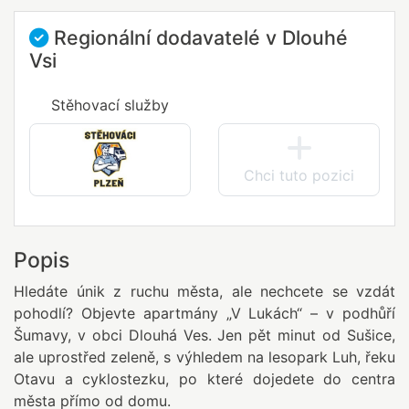
Regionální dodavatelé v Dlouhé
Vsi
Stěhovací služby
Chci tuto pozici
Popis
Hledáte únik z ruchu města, ale nechcete se vzdát
pohodlí? Objevte apartmány „V Lukách“ – v podhůří
Šumavy, v obci Dlouhá Ves. Jen pět minut od Sušice,
ale uprostřed zeleně, s výhledem na lesopark Luh, řeku
Otavu a cyklostezku, po které dojedete do centra
města přímo od domu.