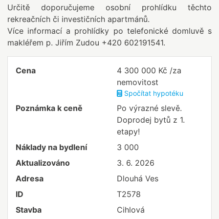
Určitě doporučujeme osobní prohlídku těchto
rekreačních či investičních apartmánů.
Více informací a prohlídky po telefonické domluvě s
makléřem p. Jiřím Zudou +420 602191541.
Cena
4 300 000 Kč /za
nemovitost
Spočítat hypotéku
Poznámka k ceně
Po výrazné slevě.
Doprodej bytů z 1.
etapy!
Náklady na bydlení
3 000
Aktualizováno
3. 6. 2026
Adresa
Dlouhá Ves
ID
T2578
Stavba
Cihlová