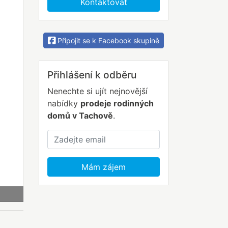
Kontaktovat
Připojit se k Facebook skupině
Přihlášení k odběru
lší
Nenechte si ujít nejnovější
nabídky
prodeje rodinných
domů v Tachově
.
Mám zájem