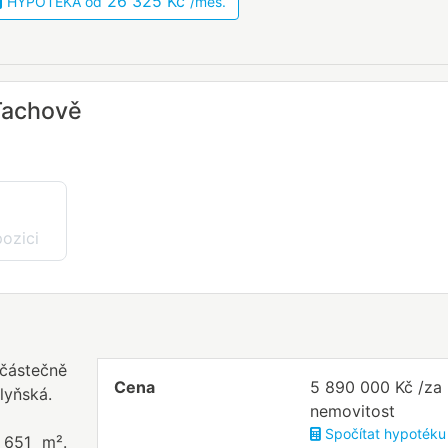
26 325 Kč
HYPOTÉKA od
/měs.
Tachově
pozici
částečně
Cena
5 890 000 Kč /za
lyňská.
nemovitost
Spočítat hypotéku
 651 m².