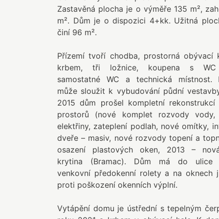
Zastavěná plocha je o výměře 135 m², za
m². Dům je o dispozici 4+kk. Užitná plo
činí 96 m².
Přízemí tvoří chodba, prostorná obývací
krbem, tři ložnice, koupena s WC 
samostatné WC a technická místnost. 
může sloužit k vybudování půdní vestavb
2015 dům prošel kompletní rekonstrukcí 
prostorů (nové komplet rozvody vody,
elektřiny, zateplení podlah, nové omítky, in
dveře – masiv, nové rozvody topení a topn
osazení plastových oken, 2013 – nová
krytina (Bramac). Dům má do ulice 
venkovní předokenní rolety a na oknech j
proti poškození okenních výplní.
Vytápění domu je ústřední s tepelným če