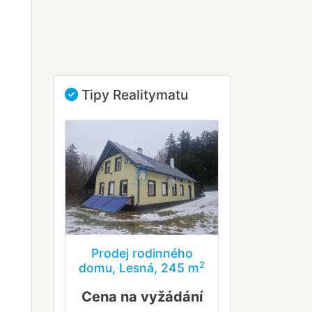
Tipy Realitymatu
Prodej rodinného
2
domu, Lesná, 245 m
Cena na vyžádání