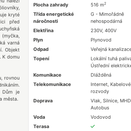
u náleží
2
Plocha zahrady
516 m
liovníky,
Třída energetické
G - Mimořádně
uje kryté
náročnosti
nehospodárná
ici před
uchyňská
Elektřina
230V, 400V
 (myčka,
Plyn
Plynovod
cká varná
Odpad
Veřejná kanalizac
í. Objekt
i. K domu
Topení
Lokální tuhá paliv
Ústřední elektrick
Komunikace
Dlážděná
u, rovnou
Telekomunikace
Internet, Kabelové
dnikáním.
rozvody
. Dům je
ra města.
Doprava
Vlak, Silnice, MHD
Autobus
Voda
Vodovod
Terasa