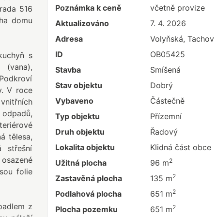
Poznámka k ceně
včetně provize
hrada 516
cha domu
Aktualizováno
7. 4. 2026
Adresa
Volyňská, Tachov
ID
OB05425
 kuchyň s
(vana),
Stavba
Smíšená
Podkroví
Stav objektu
Dobrý
y. V roce
Vybaveno
Částečně
vnitřních
 odpadů,
Typ objektu
Přízemní
teriérové
Druh objektu
Řadový
á tělesa,
Lokalita objektu
Klidná část obce
 střešní
osazené
2
Užitná plocha
96 m
sou folie
2
Zastavěná plocha
135 m
2
Podlahová plocha
651 m
rpadlem z
2
Plocha pozemku
651 m