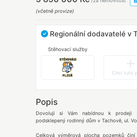
/za nemovitost
(včetně provize)
Regionální dodavatelé v 
Stěhovací služby
Chci tuto 
Popis
Dovoluji si Vám nabídnou k prodeji 
podsklepený rodinný dům v Tachově, ul. Vo
Celková výměrová plocha pozemků činí