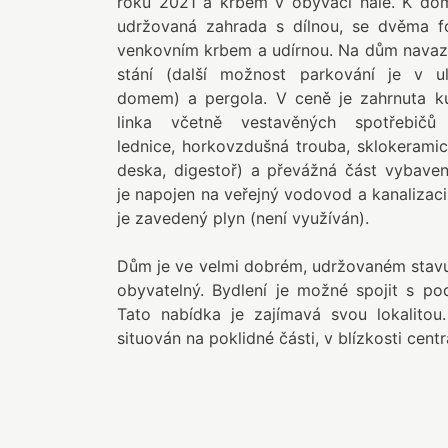
roku 2021 a krbem v obývací hale. K dom
udržovaná zahrada s dílnou, se dvěma fó
venkovním krbem a udírnou. Na dům navaz
stání (další možnost parkování je v ul
domem) a pergola. V ceně je zahrnuta k
linka včetně vestavěných spotřebičů
lednice, horkovzdušná trouba, sklokerami
deska, digestoř) a převážná část vybaven
je napojen na veřejný vodovod a kanalizac
je zavedený plyn (není využíván).
Dům je ve velmi dobrém, udržovaném stav
obyvatelný. Bydlení je možné spojit s po
Tato nabídka je zajímavá svou lokalitou
situován na poklidné části, v blízkosti cent