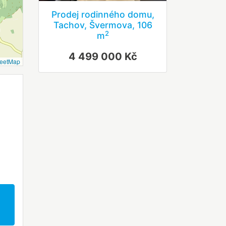
Prodej rodinného domu,
Tachov, Švermova, 106
2
m
4 499 000 Kč
reetMap