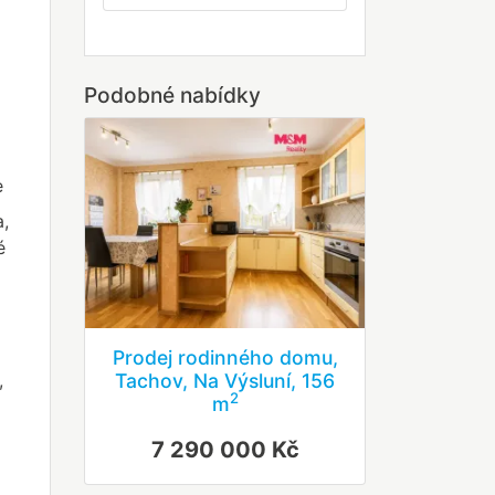
Podobné nabídky
e
a,
é
Prodej rodinného domu,
,
Tachov, Na Výsluní, 156
2
m
7 290 000 Kč