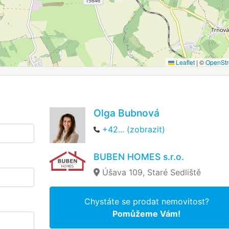
Leaflet
|
©
OpenSt
Olga Bubnová
+42... (zobrazit)
BUBEN HOMES s.r.o.
Úšava 109, Staré Sedliště
Chystáte se prodat nemovitost?
Pomůžeme Vám!