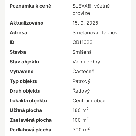
Poznámka k ceně
SLEVA!!!, včetně
provize
Aktualizováno
15. 9. 2025
Adresa
Smetanova, Tachov
ID
OB11623
Stavba
Smíšená
Stav objektu
Velmi dobrý
Vybaveno
Částečně
Typ objektu
Patrový
Druh objektu
Řadový
Lokalita objektu
Centrum obce
2
Užitná plocha
180 m
2
Zastavěná plocha
100 m
2
Podlahová plocha
300 m