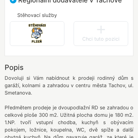
Regionální dodavatelé v Tachově
Stěhovací služby
Chci tuto pozici
Popis
Dovoluji si Vám nabídnout k prodeji rodinný dům s
garáží, kolnami a zahradou v centru města Tachov, ul.
Smetanova.
Předmětem prodeje je dvoupodlažní RD se zahradou o
celkové ploše 300 m2. Užitná plocha domu je 180 m2.
1.NP. tvoří vstupní chodba, kuchyň s obývacím
pokojem, ložnice, koupelna, WC, dvě spíže a další
obytná kuchyň. Na dům navazuje garáž, ze které je