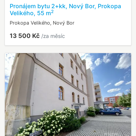
Pronájem bytu 2+kk, Nový Bor, Prokopa
2
Velikého, 55 m
Prokopa Velikého, Nový Bor
13 500 Kč
/za měsíc