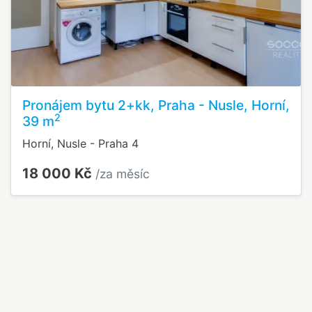
Pronájem bytu 2+kk, Praha - Nusle, Horní,
2
39 m
Horní, Nusle - Praha 4
18 000 Kč
/za měsíc