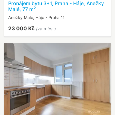
Pronájem bytu 3+1, Praha - Háje, Anežky
2
Malé, 77 m
Anežky Malé, Háje - Praha 11
23 000 Kč
/za měsíc