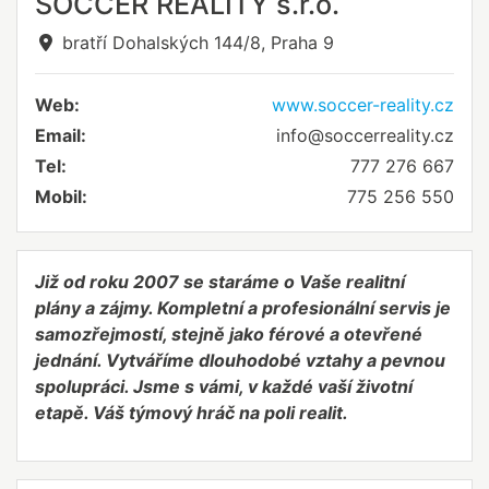
SOCCER REALITY s.r.o.
bratří Dohalských 144/8, Praha 9
Web:
www.soccer-reality.cz
Email:
info@soccerreality.cz
Tel:
777 276 667
Mobil:
775 256 550
Již od roku 2007 se staráme o Vaše realitní
plány a zájmy. Kompletní a profesionální servis je
samozřejmostí, stejně jako férové a otevřené
jednání. Vytváříme dlouhodobé vztahy a pevnou
spolupráci. Jsme s vámi, v každé vaší životní
etapě. Váš týmový hráč na poli realit.