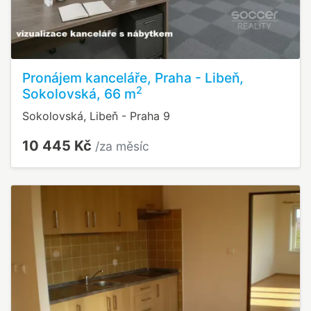
Pronájem kanceláře, Praha - Libeň,
2
Sokolovská, 66 m
Sokolovská, Libeň - Praha 9
10 445 Kč
/za měsíc