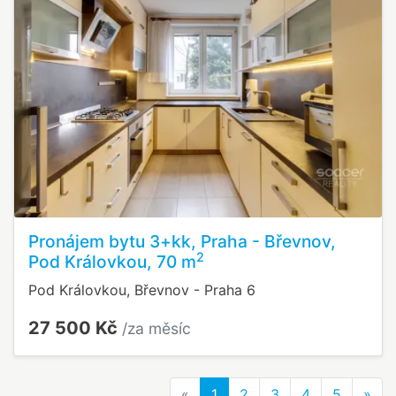
Pronájem bytu 3+kk, Praha - Břevnov,
2
Pod Královkou, 70 m
Pod Královkou, Břevnov - Praha 6
27 500 Kč
/za měsíc
Previous
Nex
«
1
2
3
4
5
»