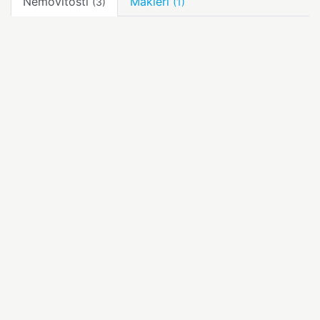
Nemovitosti
Makléři
(3)
(1)