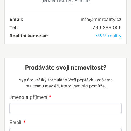
(M&M reality, Praha)
Email:
info@mmreality.cz
Tel:
296 399 006
Realitní kancelář:
M&M reality
Prodáváte svojí nemovitost?
Vyplňte krátký formulář a Vaši poptávku zašleme
realitnímu makléři, který Vám rád pomůže.
Jméno a příjmení
Email