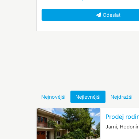
Odeslat
Nejnovější
Nejlevnější
Nejdražší
Prodej rodi
Jarní, Hodoní