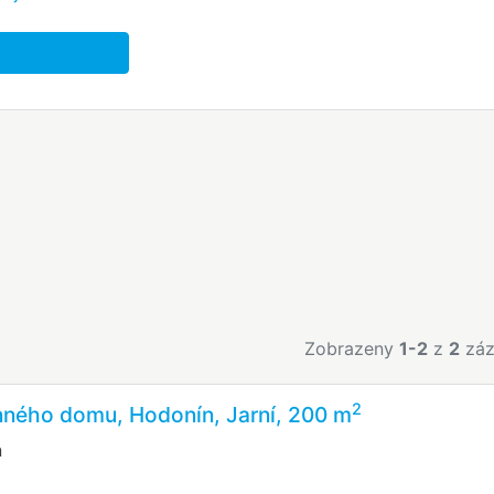
Zobrazeny
1-2
z
2
záz
2
nného domu, Hodonín, Jarní, 200 m
n