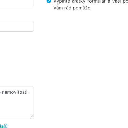
Vyplňte krátký formulář a Vaši po
Vám rád pomůže.
dajů