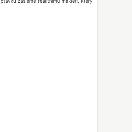
ptávku zašleme realitnímu makléři, který