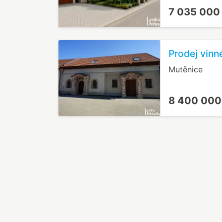
7 035 000
Prodej vinn
Mutěnice
8 400 000