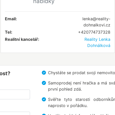
nabídky
Email:
lenka@reality-
dohnalkovi.cz
Tel:
+420774737328
Realitní kancelář:
Reality Lenka
Dohnálková
Chystáte se prodat svoji nemovi
ost?
Samoprodej není hračka a má svá ú
první pohled zdá.
Svěřte tyto starosti odborník
naprosto v pořádku.