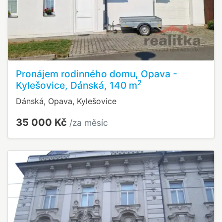
Pronájem rodinného domu, Opava -
2
Kylešovice, Dánská, 140 m
Dánská, Opava, Kylešovice
35 000 Kč
/za měsíc