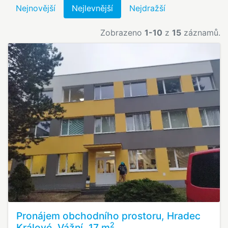
Nejnovější
Nejlevnější
Nejdražší
Zobrazeno
1-10
z
15
záznamů.
Pronájem obchodního prostoru, Hradec
2
Králové, Vážní, 17 m