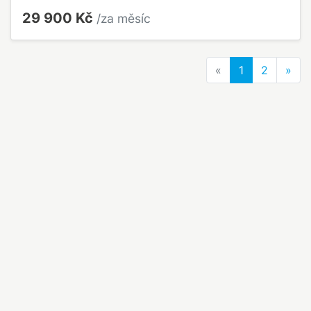
29 900 Kč
/za měsíc
Previous
Nex
«
1
2
»