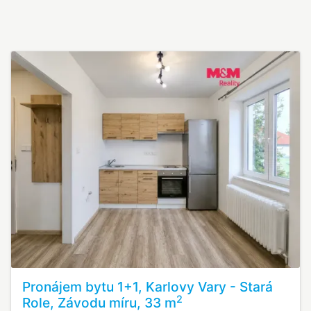
Pronájem bytu 1+1, Karlovy Vary - Stará
2
Role, Závodu míru, 33 m