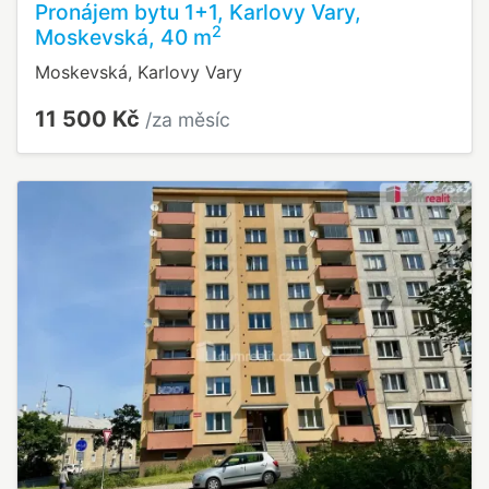
Pronájem bytu 1+1, Karlovy Vary,
2
Moskevská, 40 m
Moskevská, Karlovy Vary
11 500 Kč
/za měsíc