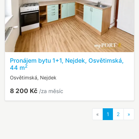
Pronájem bytu 1+1, Nejdek, Osvětimská,
2
44 m
Osvětimská, Nejdek
8 200 Kč
/za měsíc
Previous
Nex
«
1
2
»