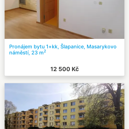
Pronájem bytu 1+kk, Šlapanice, Masarykovo
2
náměstí, 23 m
12 500 Kč