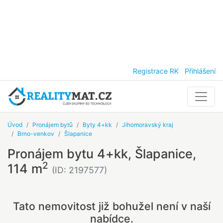
Registrace RK
Přihlášení
Úvod
Pronájem bytů
Byty 4+kk
Jihomoravský kraj
Brno-venkov
Šlapanice
Pronájem bytu 4+kk, Šlapanice,
2
114 m
(ID: 2197577)
Tato nemovitost již bohužel není v naší
nabídce.