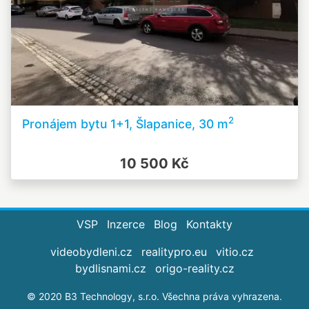
2
Pronájem bytu 1+1, Šlapanice, 30 m
10 500 Kč
VSP
Inzerce
Blog
Kontakty
videobydleni.cz
realitypro.eu
vitio.cz
bydlisnami.cz
origo-reality.cz
© 2020 B3 Technology, s.r.o. Všechna práva vyhrazena.