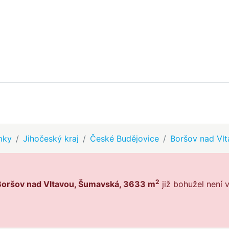
mky
Jihočeský kraj
České Budějovice
Boršov nad Vl
2
Boršov nad Vltavou, Šumavská, 3633 m
již bohužel není 