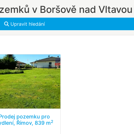
zemků v Boršově nad Vltavou
Upravit hledání
Prodej pozemku pro
2
ydlení, Římov, 839 m