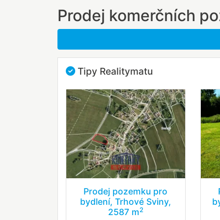
Prodej komerčních po
Tipy Realitymatu
Prodej pozemku pro
bydlení, Trhové Sviny,
b
2
2587 m