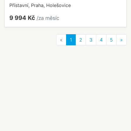
Přístavní, Praha, Holešovice
9 994 Kč
/za měsíc
Previous
Nex
«
1
2
3
4
5
»