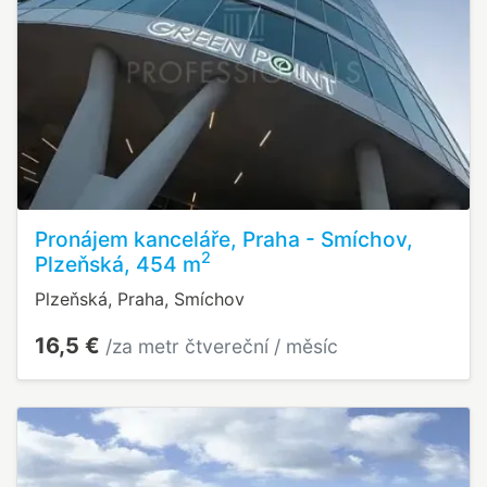
Pronájem kanceláře, Praha - Smíchov,
2
Plzeňská, 454 m
Plzeňská, Praha, Smíchov
16,5 €
/za metr čtvereční / měsíc