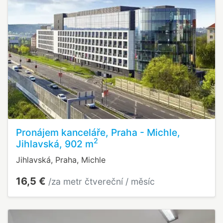
Pronájem kanceláře, Praha - Michle,
2
Jihlavská, 902 m
Jihlavská, Praha, Michle
16,5 €
/za metr čtvereční / měsíc