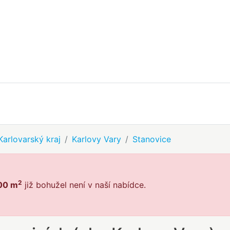
Karlovarský kraj
Karlovy Vary
Stanovice
2
800 m
již bohužel není v naší nabídce.