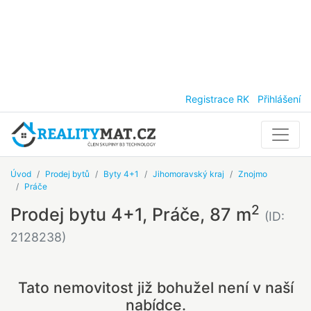
Registrace RK
Přihlášení
Úvod
Prodej bytů
Byty 4+1
Jihomoravský kraj
Znojmo
Práče
2
Prodej bytu 4+1, Práče, 87 m
(ID:
2128238)
Tato nemovitost již bohužel není v naší
nabídce.