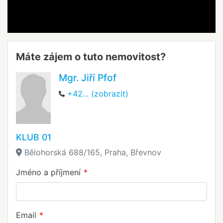
Máte zájem o tuto nemovitost?
Mgr. Jiří Pfof
+42... (zobrazit)
KLUB 01
Bělohorská 688/165, Praha, Břevnov
Jméno a příjmení
Email