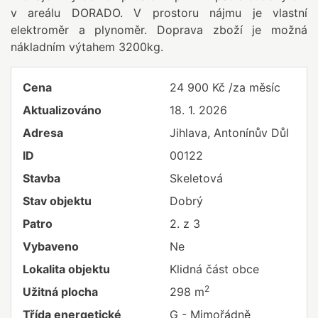
v areálu DORADO. V prostoru nájmu je vlastní
elektroměr a plynoměr. Doprava zboží je možná
nákladním výtahem 3200kg.
Cena
24 900 Kč /za měsíc
Aktualizováno
18. 1. 2026
Adresa
Jihlava, Antonínův Důl
ID
00122
Stavba
Skeletová
Stav objektu
Dobrý
Patro
2. z 3
Vybaveno
Ne
Lokalita objektu
Klidná část obce
2
Užitná plocha
298 m
Třída energetické
G - Mimořádně