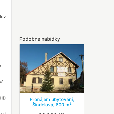
lov
Podobné nabídky
e
vá
 MHD
Pronájem ubytování,
2
Šindelová, 600 m