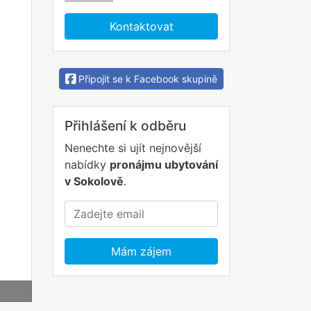
Kontaktovat
Připojit se k Facebook skupině
Přihlášení k odběru
lší
Nenechte si ujít nejnovější
nabídky
pronájmu ubytování
v Sokolově
.
Mám zájem