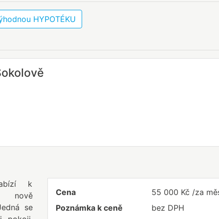
 výhodnou HYPOTÉKU
Sokolově
abízí k
Cena
55 000 Kč /za mě
o nově
 Jedná se
Poznámka k ceně
bez DPH