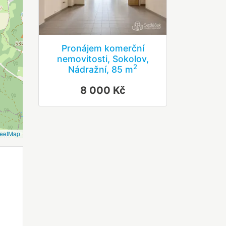
Pronájem komerční
nemovitosti, Sokolov,
2
Nádražní, 85 m
8 000 Kč
reetMap