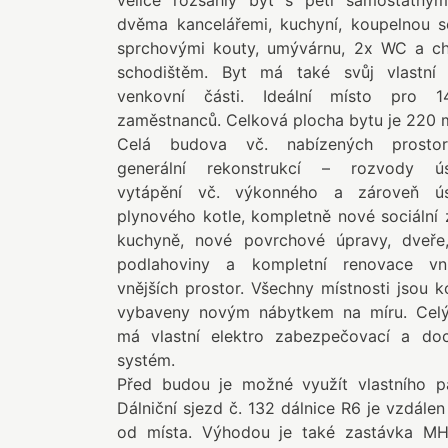
velice rozsáhlý byt s pěti samostatnými
dvěma kancelářemi, kuchyní, koupelnou 
sprchovými kouty, umývárnu, 2x WC a c
schodištěm. Byt má také svůj vlastní
venkovní části. Ideální místo pro 
zaměstnanců. Celková plocha bytu je 220 
Celá budova vč. nabízených prostor
generální rekonstrukcí – rozvody ús
vytápění vč. výkonného a zároveň ú
plynového kotle, kompletně nové sociální
kuchyně, nové povrchové úpravy, dveře, 
podlahoviny a kompletní renovace vni
vnějších prostor. Všechny místnosti jsou 
vybaveny novým nábytkem na míru. Celý
má vlastní elektro zabezpečovací a do
systém.
Před budou je možné využít vlastního pa
Dálniční sjezd č. 132 dálnice R6 je vzdálen
od místa. Výhodou je také zastávka M