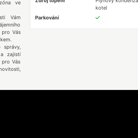
Zdroj topení
Plynový kondenza
zóna ve
kotel
osti Vám
Parkování
nájemního
e pro Vás
ikem.
 správy,
 zajistí
u pro Vás
vitosti,