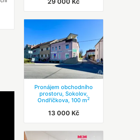
ční
29 000 Kč
Pronájem obchodního
prostoru, Sokolov,
2
Ondříčkova, 100 m
13 000 Kč