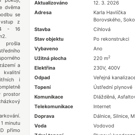
 pokoji,
Aktualizováno
12. 3. 2026
se dvěma
Adresa
Karla Havlíčka
hodbu se
Borovského, Soko
 vstup z
14 - 16
Stavba
Cihlová
m2.
Stav objektu
Po rekonstrukci
 prošla
Vybaveno
Ano
tředního
2
sporného
Užitná plocha
220 m
 zázemí a
Elektřina
230V, 400V
kvalitní
Odpad
Veřejná kanalizac
třních i
kompletně
Topení
Ústřední plynové
 prostor
Komunikace
Dlážděná, Asfalto
cházkový
Telekomunikace
Internet
rkování.
Doprava
Dálnice, Silnice,
 1 minutu
Voda
Vodovod
HD přímo