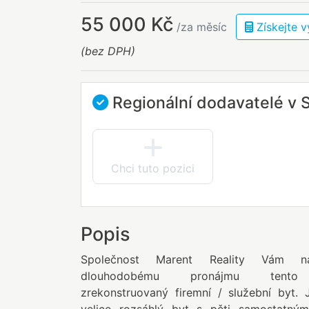
55 000 Kč
Získejte
/za měsíc
(bez DPH)
Regionální dodavatelé v 
Chci tuto pozici
Popis
Společnost Marent Reality Vám n
dlouhodobému pronájmu tent
zrekonstruovaný firemní / služební byt.