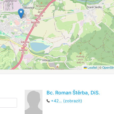
Leaflet
|
©
OpenSt
Bc. Roman Štěrba, DiS.
+42... (zobrazit)