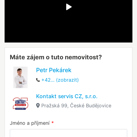
Máte zájem o tuto nemovitost?
Petr Pekárek
+42... (zobrazit)
Kontakt servis CZ, s.r.o.
Pražská 99, České Budějovice
Jméno a příjmení