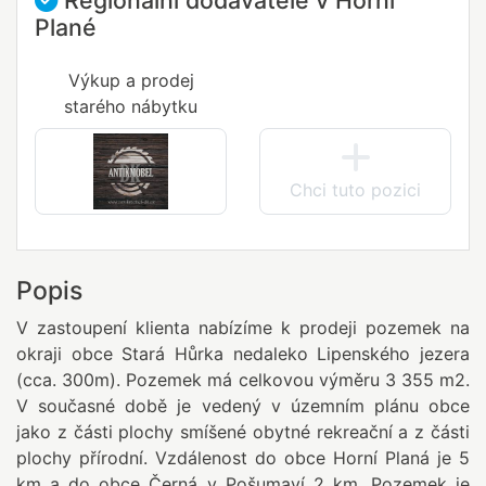
Regionální dodavatelé v Horní
Plané
Výkup a prodej
starého nábytku
Chci tuto pozici
Popis
V zastoupení klienta nabízíme k prodeji pozemek na
okraji obce Stará Hůrka nedaleko Lipenského jezera
(cca. 300m). Pozemek má celkovou výměru 3 355 m2.
V současné době je vedený v územním plánu obce
jako z části plochy smíšené obytné rekreační a z části
plochy přírodní. Vzdálenost do obce Horní Planá je 5
km a do obce Černá v Pošumaví 2 km. Pozemek je