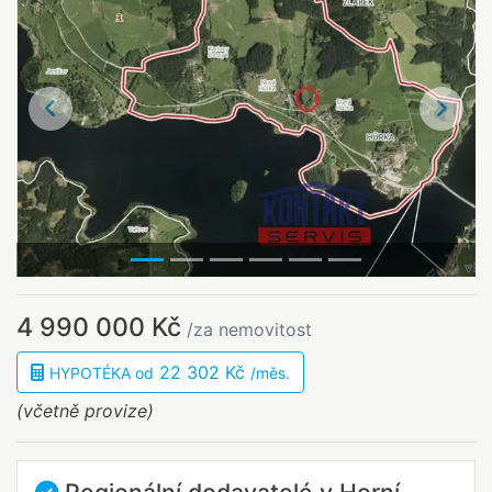
Předchozí
Další
4 990 000 Kč
/za nemovitost
22 302 Kč
HYPOTÉKA od
/měs.
(včetně provize)