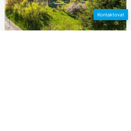
Kontaktovat
2
Prodej komerčního pozemku, Větřní, 1340 m
2 990 000 Kč