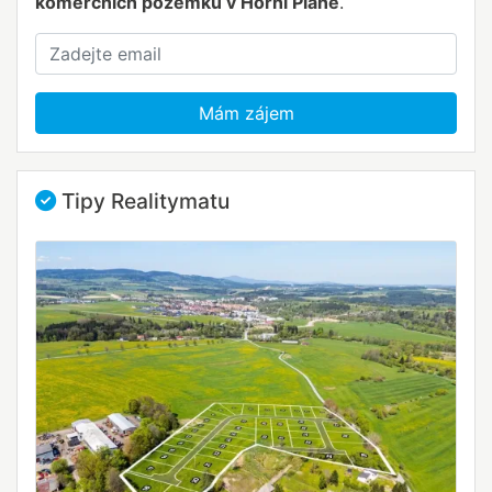
komerčních pozemků v Horní Plané
.
Mám zájem
Tipy Realitymatu