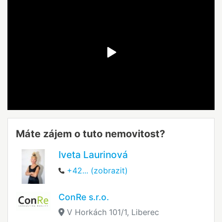
Máte zájem o tuto nemovitost?
Iveta Laurinová
+42... (zobrazit)
ConRe s.r.o.
V Horkách 101/1, Liberec