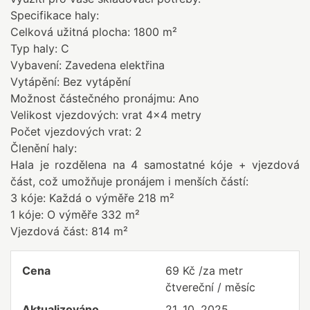
Specifikace haly:
Celková užitná plocha: 1800 m²
Typ haly: C
Vybavení: Zavedena elektřina
Vytápění: Bez vytápění
Možnost částečného pronájmu: Ano
Velikost vjezdových: vrat 4x4 metry
Počet vjezdových vrat: 2
Členění haly:
Hala je rozdělena na 4 samostatné kóje + vjezdová
část, což umožňuje pronájem i menších částí:
3 kóje: Každá o výměře 218 m²
1 kóje: O výměře 332 m²
Vjezdová část: 814 m²
Cena
69 Kč /za metr
čtvereční / měsíc
Aktualizováno
21. 10. 2025