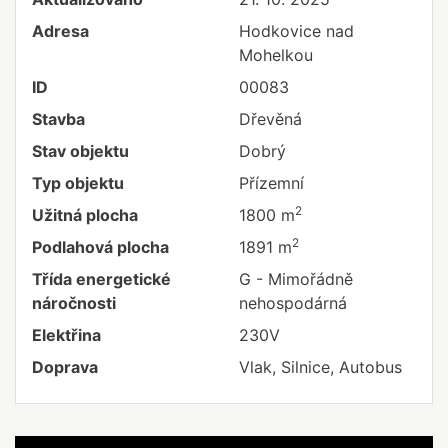
Adresa
Hodkovice nad
Mohelkou
ID
00083
Stavba
Dřevěná
Stav objektu
Dobrý
Typ objektu
Přízemní
2
Užitná plocha
1800 m
2
Podlahová plocha
1891 m
Třída energetické
G - Mimořádně
náročnosti
nehospodárná
Elektřina
230V
Doprava
Vlak, Silnice, Autobus