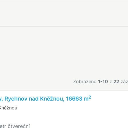
Zobrazeno
1-10
z
22
záz
2
ky, Rychnov nad Kněžnou, 16663 m
Kněžnou
etr čtvereční