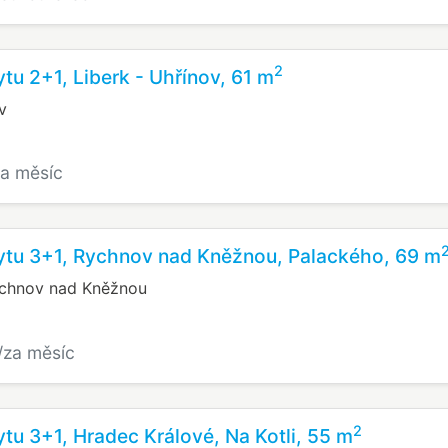
2
tu 2+1, Liberk - Uhřínov, 61 m
v
za měsíc
ytu 3+1, Rychnov nad Kněžnou, Palackého, 69 m
ychnov nad Kněžnou
/za měsíc
2
tu 3+1, Hradec Králové, Na Kotli, 55 m