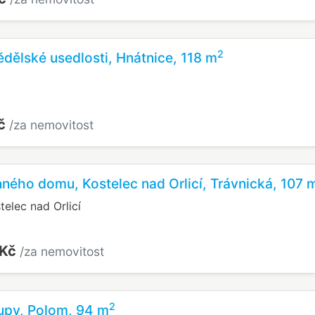
2
dělské usedlosti, Hnátnice, 118 m
Kč
/za nemovitost
nného domu, Kostelec nad Orlicí, Trávnická, 107 
telec nad Orlicí
 Kč
/za nemovitost
2
upy, Polom, 94 m