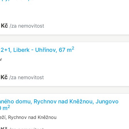
 Kč
/za nemovitost
2
 2+1, Liberk - Uhřínov, 67 m
v
 Kč
/za nemovitost
inného domu, Rychnov nad Kněžnou, Jungovo
2
0 m
eží, Rychnov nad Kněžnou