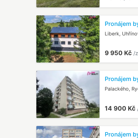
Pronájem by
Liberk, Uhříno
9 950 Kč
/
Pronájem b
Palackého, R
14 900 Kč
Pronájem by