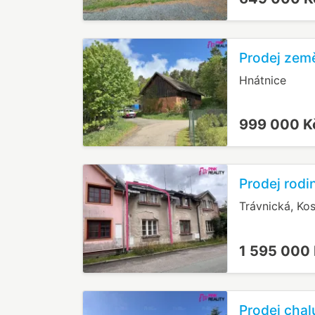
Prodej země
Hnátnice
999 000 
Prodej rodi
Trávnická, Kos
1 595 000
Prodej chal