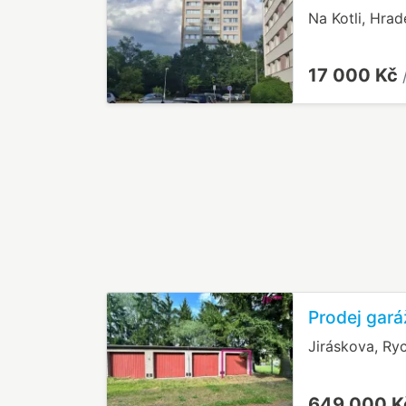
Na Kotli, Hrad
17 000 Kč
Prodej gará
Jiráskova, R
649 000 