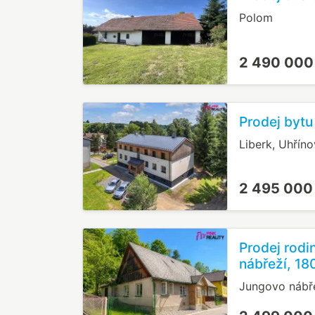
Polom
2 490 000
Prodej bytu
Liberk, Uhříno
2 495 000
Prodej rod
nábřeží, 18
Jungovo nábř