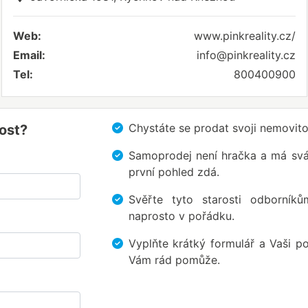
Web:
www.pinkreality.cz/
Email:
info@pinkreality.cz
Tel:
800400900
Chystáte se prodat svoji nemovi
ost?
Samoprodej není hračka a má svá ú
první pohled zdá.
Svěřte tyto starosti odborník
naprosto v pořádku.
Vyplňte krátký formulář a Vaši po
Vám rád pomůže.