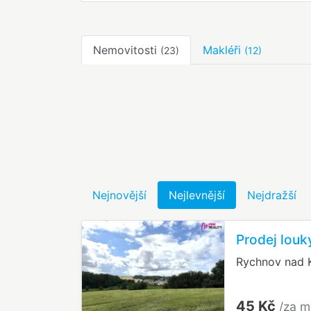
Nemovitosti
Makléři
(23)
(12)
Nejnovější
Nejlevnější
Nejdražší
Prodej lou
Rychnov nad 
45 Kč
/za m