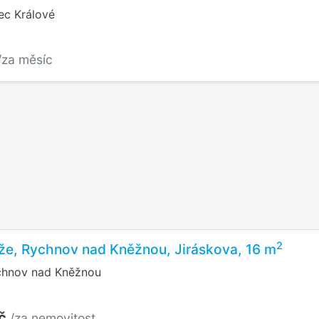
ec Králové
/za měsíc
2
že, Rychnov nad Kněžnou, Jiráskova, 16 m
ychnov nad Kněžnou
Kč
/za nemovitost